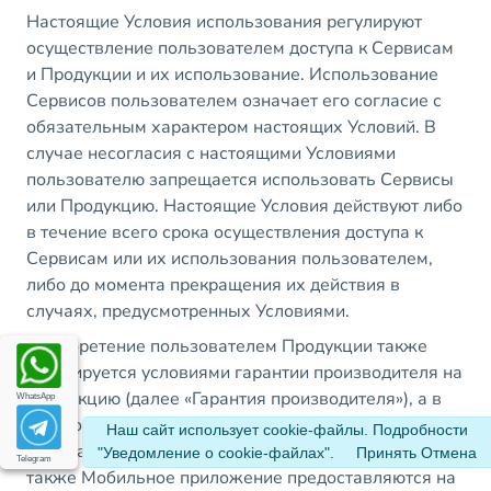
Настоящие Условия использования регулируют
осуществление пользователем доступа к Сервисам
и Продукции и их использование. Использование
Сервисов пользователем означает его согласие с
обязательным характером настоящих Условий. В
случае несогласия с настоящими Условиями
пользователю запрещается использовать Сервисы
или Продукцию. Настоящие Условия действуют либо
в течение всего срока осуществления доступа к
Сервисам или их использования пользователем,
либо до момента прекращения их действия в
случаях, предусмотренных Условиями.
Приобретение пользователем Продукции также
регулируется условиями гарантии производителя на
Продукцию (далее «Гарантия производителя»), а в
WhatsApp
некоторых случаях Условиями продажи.
Наш сайт использует cookie-файлы. Подробности
Программное обеспечение в составе Продукции, а
"Уведомление о cookie-файлах"
.
Принять
Отмена
Telegram
также Мобильное приложение предоставляются на